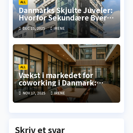
ALL
Danmarks Skjulte Juveler:
Hvorfor Sekundære Byer
Tilbyder Overlegne
DEC 15, 2025
IRENE
Investeringsmuligheder i
Erhvervsejendomme
ALL
Vækst i markedet for
coworking i Danmark:
analyse for 2026
NOV 17, 2025
IRENE
Skriv et svar