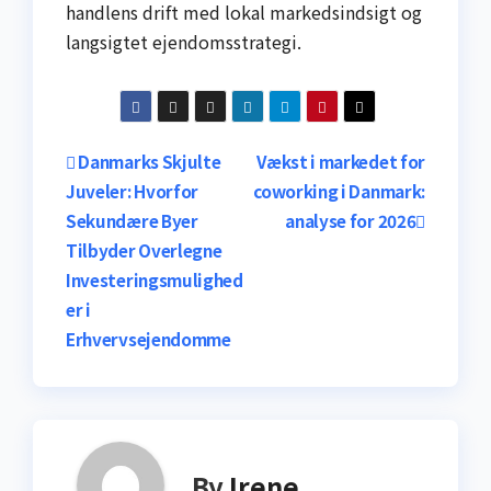
handlens drift med lokal markedsindsigt og
langsigtet ejendomsstrategi.
Indlægsnavigation
Danmarks Skjulte
Vækst i markedet for
Juveler: Hvorfor
coworking i Danmark:
Sekundære Byer
analyse for 2026
Tilbyder Overlegne
Investeringsmulighed
er i
Erhvervsejendomme
By
Irene