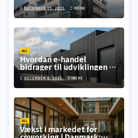
Tilbyder Overlegne
DECEMBER 15, 2025
IRENE
Investeringsmuligheder i
Erhvervsejendomme
ALL
Hvordan e-handel
bidrager til udviklingen af
lagerfaciliteter i Danmark
DECEMBER 8, 2025
IRENE
ALL
Vækst i markedet for
coworking i Danmark: