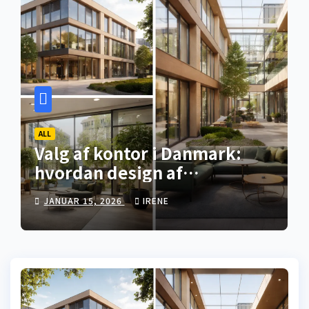
ALL
Valg af kontor i Danmark:
hvordan design af
erhvervslokaler påvirker
JANUAR 15, 2026
IRENE
ansættelse og fastholdelse