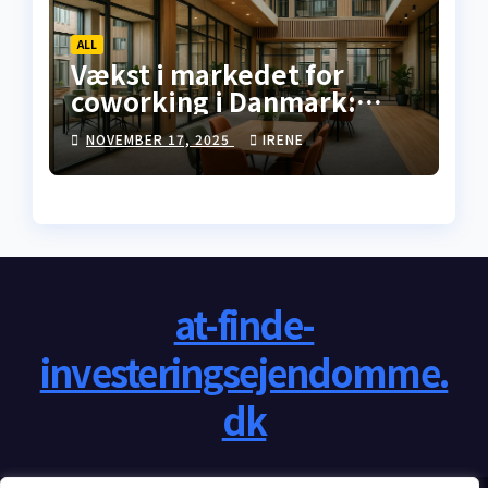
ALL
Vækst i markedet for
coworking i Danmark:
analyse for 2026
NOVEMBER 17, 2025
IRENE
at-finde-
investeringsejendomme.
dk