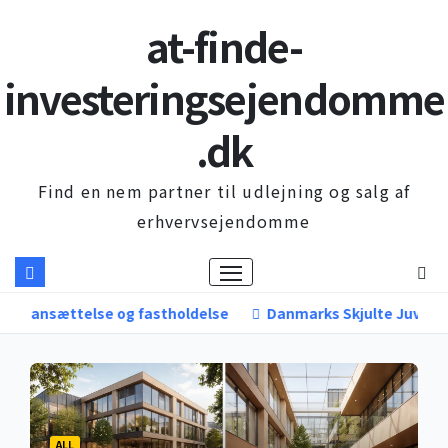
Skip
at-finde-
to
content
investeringsejendomme
.dk
Find en nem partner til udlejning og salg af
erhvervsejendomme
tholdelse
Danmarks Skjulte Juveler: Hvorfor Sekundære B
ALL