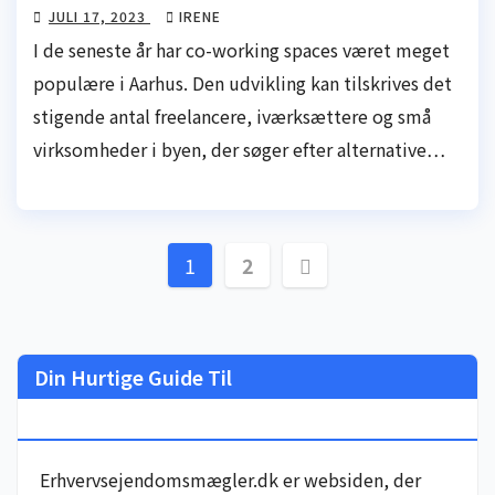
JULI 17, 2023
IRENE
I de seneste år har co-working spaces været meget
populære i Aarhus. Den udvikling kan tilskrives det
stigende antal freelancere, iværksættere og små
virksomheder i byen, der søger efter alternative…
Indlægsinddeling
1
2
Din Hurtige Guide Til
Erhvervsejendomsmæglere I Danmark
Erhvervsejendomsmægler.dk er websiden, der