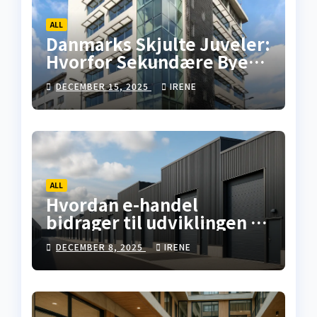
ALL
Danmarks Skjulte Juveler:
Hvorfor Sekundære Byer
Tilbyder Overlegne
DECEMBER 15, 2025
IRENE
Investeringsmuligheder i
Erhvervsejendomme
ALL
Hvordan e-handel
bidrager til udviklingen af
lagerfaciliteter i Danmark
DECEMBER 8, 2025
IRENE