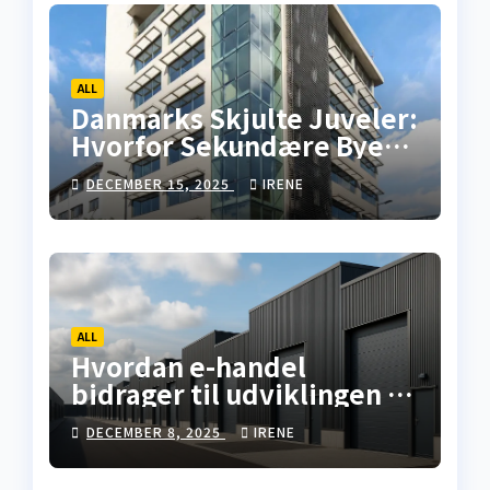
ALL
Danmarks Skjulte Juveler:
Hvorfor Sekundære Byer
Tilbyder Overlegne
DECEMBER 15, 2025
IRENE
Investeringsmuligheder i
Erhvervsejendomme
ALL
Hvordan e-handel
bidrager til udviklingen af
lagerfaciliteter i Danmark
DECEMBER 8, 2025
IRENE