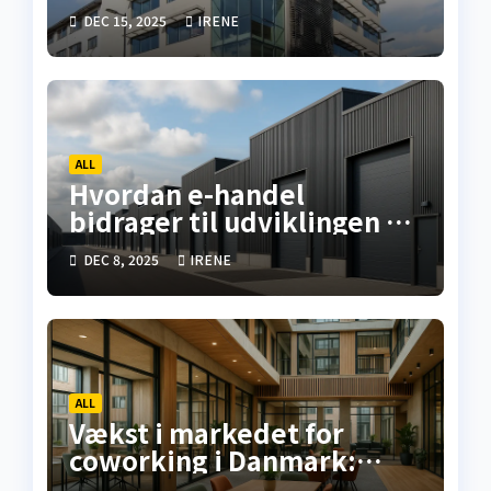
Tilbyder Overlegne
DEC 15, 2025
IRENE
Investeringsmuligheder i
Erhvervsejendomme
ALL
Hvordan e-handel
bidrager til udviklingen af
lagerfaciliteter i Danmark
DEC 8, 2025
IRENE
ALL
Vækst i markedet for
coworking i Danmark:
analyse for 2026