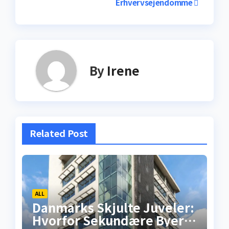
Erhvervsejendomme
By
Irene
Related Post
ALL
Danmarks Skjulte Juveler:
Hvorfor Sekundære Byer